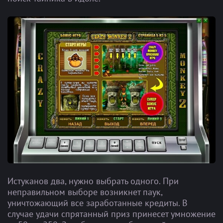
Истуканов два, нужно выбрать одного. При
неправильном выборе возникнет паук,
уничтожающий все заработанные кредиты. В
случае удачи спрятанный приз принесет умножение