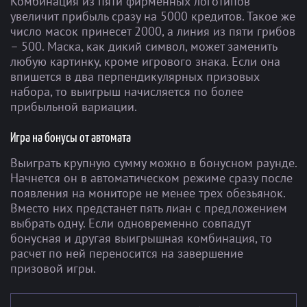
Комбинация из пяти фирменных логотипов
увеличит прибыль сразу на 5000 кредитов. Такое же
число масок принесет 2000, а линия из пяти грибов
– 500. Маска, как дикий символ, может заменить
любую картинку, кроме игрового знака. Если она
впишется в два перпендикулярных призовых
набора, то выигрыш начисляется по более
прибыльной вариации.
Игра на бонусы от автомата
Выиграть крупную сумму можно в бонусном раунде.
Начнется он в автоматическом режиме сразу после
появления на мониторе не менее трех обезьянок.
Вместо них предстанет пять лиан с предложением
выбрать одну. Если одновременно совпадут
бонусная и другая выигрышная комбинация, то
расчет по ней переносится на завершение
призовой игры.