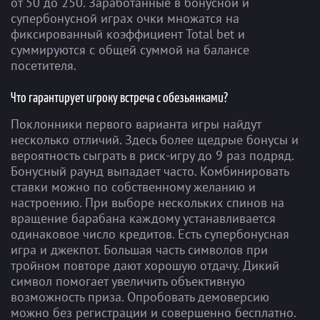
от 50 до 250. Заработанные в бонусной и
супербонусной играх очки множатся на
фиксированный коэффициент Total bet и
суммируются с общей суммой на балансе
посетителя.
Что гарантирует игроку встреча с обезьянками?
Поклонники первого варианта игры найдут
несколько отличий. Здесь более щедрые бонусы и
вероятность сыграть в риск-игру до 9 раз подряд.
Бонусный раунд выпадает часто. Комбинировать
ставки можно по собственному желанию и
настроению. При выборе нескольких спинов на
вращение барабана каждому устанавливается
одинаковое число кредитов. Есть супербонусная
игра и джекпот. Большая часть символов при
тройном повторе дают хорошую отдачу. Дикий
символ помогает увеличить объективную
возможность приза. Опробовать демоверсию
можно без регистрации и совершенно бесплатно.