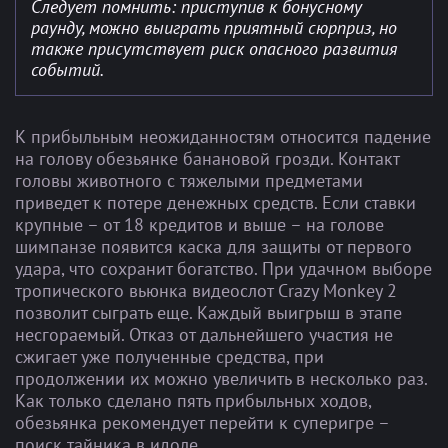
Следует помнить: приступив к бонусному
раунду, можно выиграть приятный сюрприз, но
также присутствует риск опасного развития
событий.
К прибыльным неожиданностям относится падение
на голову обезьянке банановой грозди. Контакт
головы животного с тяжелыми предметами
приведет к потере денежных средств. Если ставки
крупные – от 18 кредитов и выше – на голове
шимпанзе появится каска для защиты от первого
удара, что сохранит богатство. При удачном выборе
тропического вьюнка видеослот Crazy Monkey 2
позволит сыграть еще. Каждый выигрыш в этапе
несгораемый. Отказ от дальнейшего участия не
сжигает уже полученные средства, при
продолжении их можно увеличить в несколько раз.
Как только сделано пять прибыльных ходов,
обезьянка рекомендует перейти к суперигре –
поиск тайника в идоле.