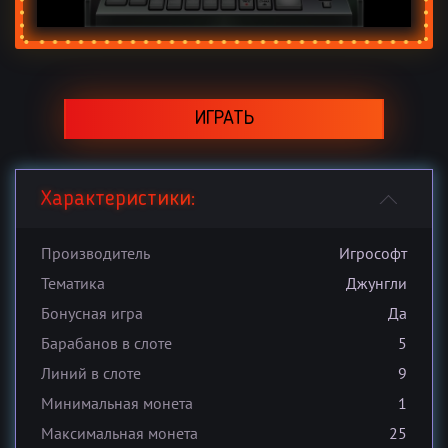
ИГРАТЬ
Характеристики:
Производитель
Игрософт
Тематика
Джунгли
Бонусная игра
Да
Барабанов в слоте
5
Линий в слоте
9
Минимальная монета
1
Максимальная монета
25