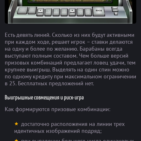
Есть девять линий. Сколько из них будут активными
при каждом ходе, решает игрок – ставки делаются
на одну и более по желанию. Барабаны всегда
выступают полным составом. Чем больше версий
призовых комбинаций предлагает ловец удачи, тем
крупнее выигрыш. Выделять на один спин можно
по одному кредиту при максимальном ограничении
в 25. Бесплатных предложений нет.
Выигрышные совмещения и риск-игра
Как формируются призовые комбинации:
достаточно расположения на линии трех
идентичных изображений подряд;
при выпадении большего числа одинаковых