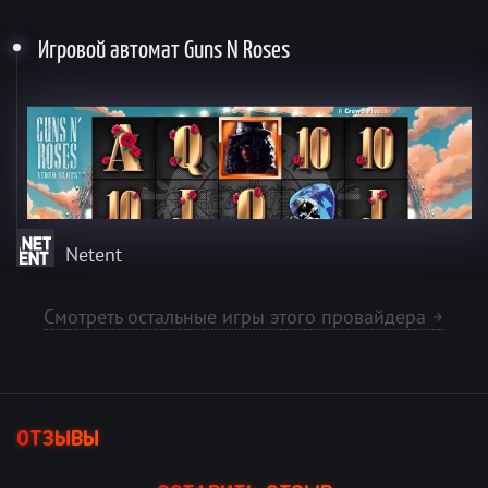
Игровой автомат Guns N Roses
Netent
Смотреть остальные игры этого провайдера
arrow_forward
ОТЗЫВЫ