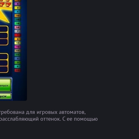
требована для игровых автоматов,
й расслабляющий оттенок. С ее помощью