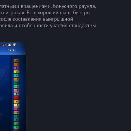
платными вращениями, бонусного раунда,
л о игроках. Есть хороший шанс быстро
 после составления выигрышной
вила и особенности участия стандартны