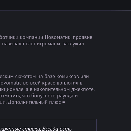
(Scatter)
Мультипликатор
Да
Игра на удвоение
Да
Джек-пот
Прогрессивный
аботчики компании Новоматик, проявив
к называют слот игроманы, заслужил
ческим сюжетом на базе комиксов или
ovomatic во всей красе воплотил в
ункционале, а в накопительном джекпоте.
отметить, что бонусного раунда и
ыши. Дополнительный плюс =
рупные ставки. Всегда есть