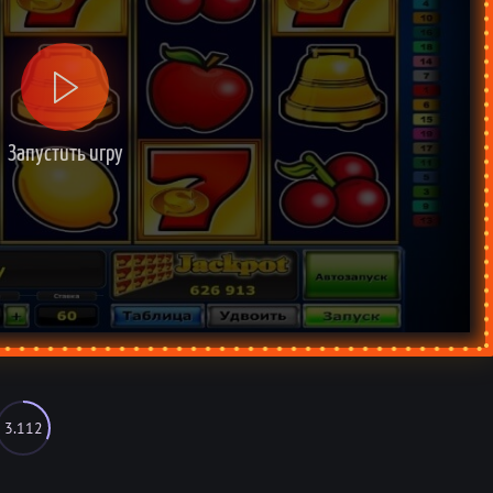
Запустить игру
3.112