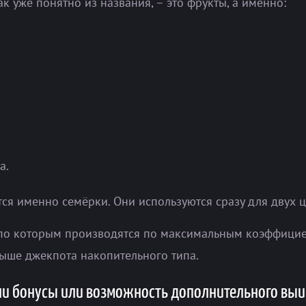
к уже понятно из названия, – это фрукты, а именно:
а.
ся именно семёрки. Они используются сразу для двух ц
 по которым производятся по максимальным коэффицие
ыше джекпота накопительного типа.
 ли бонусы или возможность дополнительного вы