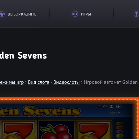
ВЫБОР КАЗИНО
ИГРЫ
den Sevens
режимы игр
›
Вид слота
›
Видеослоты
›
Игровой автомат Golden