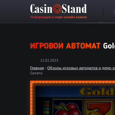
ИГРОВОЙ АВТОМАТ
Gol
21.02.2023
Главная
›
Обзоры игровых автоматов и демо-
Sevens