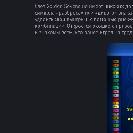
Слот Golden Sevens не имеет никаких д
символа «разброса» или «дикого» знака т
удвоить свой выигрыш с помощью риск-и
комбинации. Откроется окошко с призов
и знакомы всем, кто ранее играл на тра