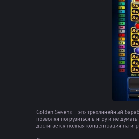
Golden Sevens – это трехлинейный бара
позволяя погрузиться в игру и не думат
достигается полная концентрация на игр