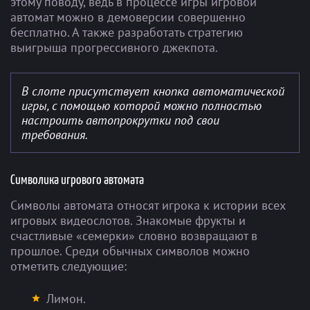
этому поводу, ведь в процессе игры игровой
автомат можно в демоверсии совершенно
бесплатно. А также разработать стратегию
выигрыша прогрессивного джекпота.
В слоте присутствует кнопка автоматической
игры, с помощью которой можно полностью
настроить автопрокрутки под свои
требования.
Символика игрового автомата
Символы автомата относят игрока к истории всех
игровых видеослотов. Знакомые фрукты и
счастливые «семерки» словно возвращают в
прошлое. Среди обычных символов можно
отметить следующие:
Лимон.