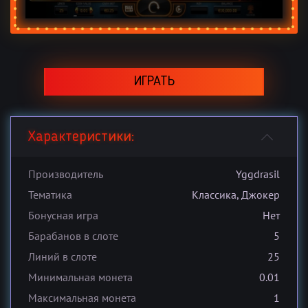
ИГРАТЬ
Характеристики:
Производитель
Yggdrasil
Тематика
Классика, Джокер
Бонусная игра
Нет
Барабанов в слоте
5
Линий в слоте
25
Минимальная монета
0.01
Максимальная монета
1