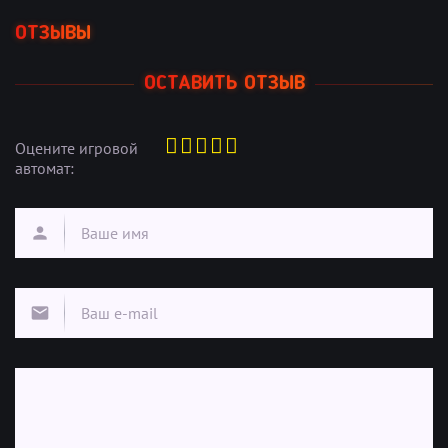
ОТЗЫВЫ
ОСТАВИТЬ ОТЗЫВ
Оцените игровой
автомат:
person
email