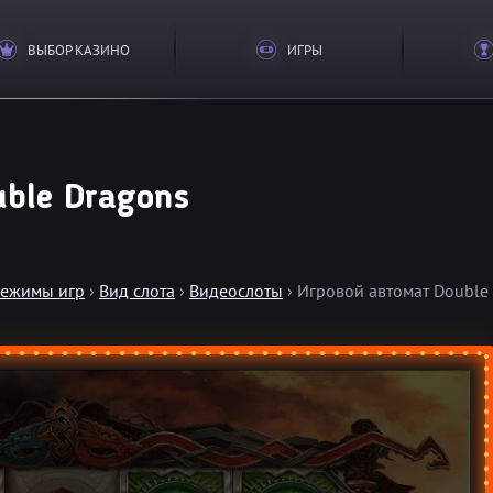
ВЫБОР КАЗИНО
ИГРЫ
ble Dragons
режимы игр
›
Вид слота
›
Видеослоты
›
Игровой автомат Double