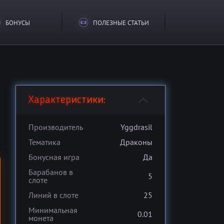
БОНУСЫ
ПОЛЕЗНЫЕ СТАТЬИ
Характеристики:
Производитель
Yggdrasil
Тематика
Драконы
Бонусная игра
Да
Барабанов в
5
слоте
Линий в слоте
25
Минимальная
0.01
монета