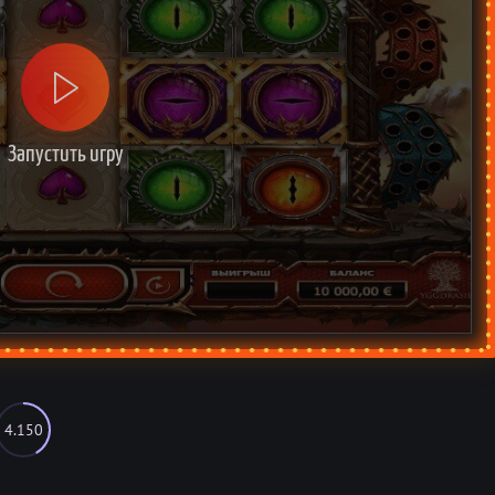
Запустить игру
4.150