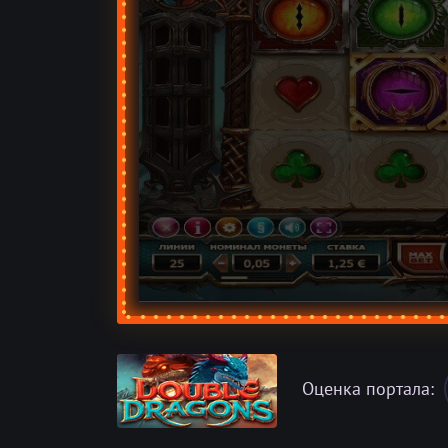
Оценка портала: