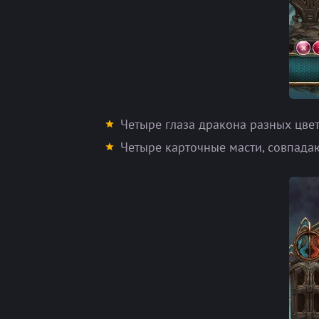
Четыре глаза дракона разных цве
Четыре карточные масти, совпада