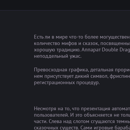
Есть ли в мире что-то более могуществе
количество мифов и сказок, посвященны
хорошую традицию. Аппарат Double Dra
неподдельный ужас.
Превосходная графика, детальная прорис
нем присутствует дикий символ, фриспи
регистрационных процедур.
Несмотря на то, что презентация автома
пользователей. И это объясняется не то
части. Слева над слотом сгущаются темн
сказочных существ. Сами игровые бараб