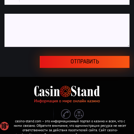
casino-stand.com – это информационный портал о казино и всем, что с
ними связано. Обратите внимание, что администрация ресурса не несет
ответственности за действия посетителей сайта. Сайт casino-