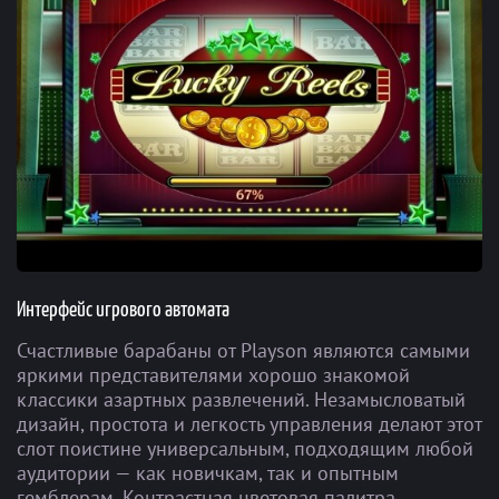
Интерфейс игрового автомата
Счастливые барабаны от Playson являются самыми
яркими представителями хорошо знакомой
классики азартных развлечений. Незамысловатый
дизайн, простота и легкость управления делают этот
слот поистине универсальным, подходящим любой
аудитории — как новичкам, так и опытным
гемблерам. Контрастная цветовая палитра,