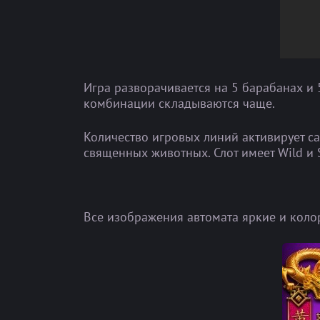
Игра разворачивается на 5 барабанах и
комбинации складываются чаще.
Количество игровых линий активирует с
священных животных. Слот имеет Wild и 
Все изображения автомата яркие и колор