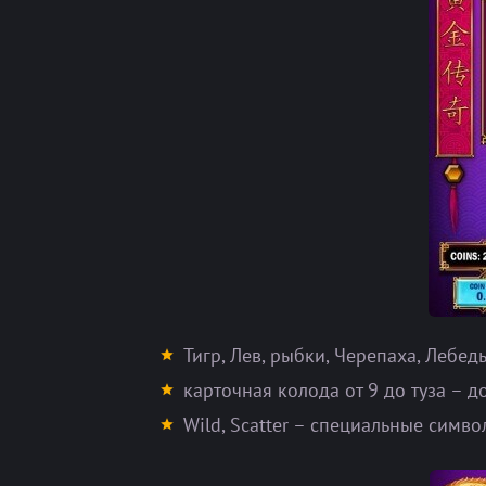
Тигр, Лев, рыбки, Черепаха, Лебе
карточная колода от 9 до туза – 
Wild, Scatter – специальные симво