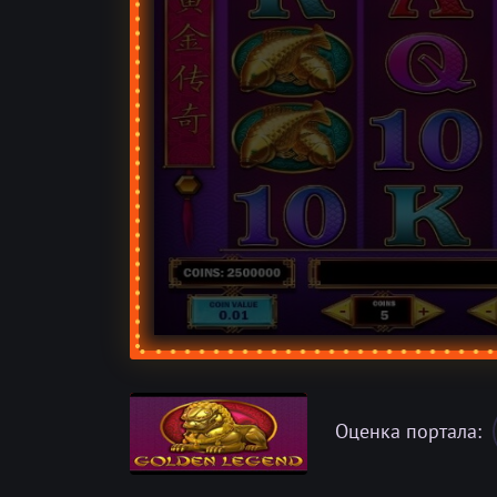
Оценка портала: