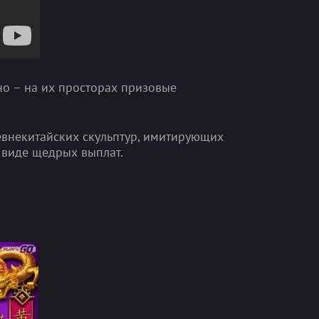
но – на их просторах призовые
евнекитайских скульптур, имитирующих
в виде щедрых выплат.