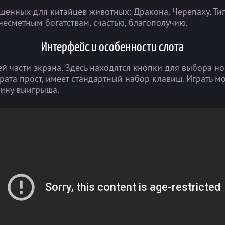
щенных для китайцев животных: Дракона, Черепаху, Ти
 несметным богатствам, счастью, благополучию.
Интерфейс и особенности слота
й части экрана. Здесь находятся кнопки для выбора но
рата прост, имеет стандартный набор клавиш. Играть 
чину выигрыша.