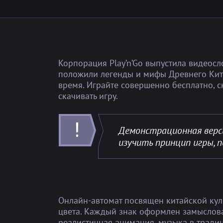
Корпорация Play’n’Go выпустила видеосл
положили легенды и мифы Древнего Кита
время. Играйте совершенно бесплатно, с
скачивать игру.
Демонстрационная верс
изучить принцип игры, 
Онлайн-автомат посвящен китайской куль
цвета. Каждый знак оформлен замысловат
реалистичная анимация, музыка в традиц