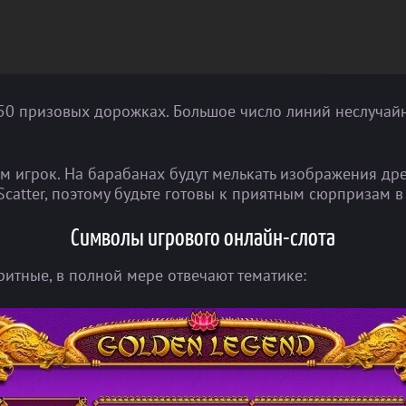
 50 призовых дорожках. Большое число линий неслучай
ам игрок. На барабанах будут мелькать изображения др
Scatter, поэтому будьте готовы к приятным сюрпризам 
Символы игрового онлайн-слота
итные, в полной мере отвечают тематике: