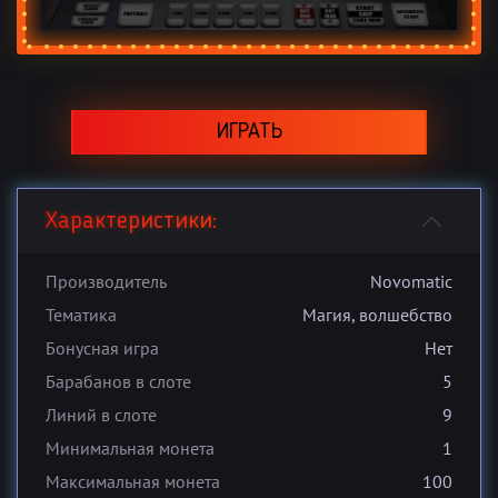
ИГРАТЬ
Характеристики:
Производитель
Novomatic
Тематика
Магия, волшебство
Бонусная игра
Нет
Барабанов в слоте
5
Линий в слоте
9
Минимальная монета
1
Максимальная монета
100