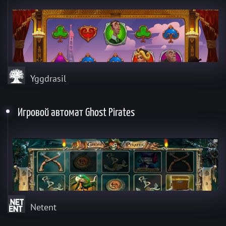
Yggdrasil
Игровой автомат Ghost Pirates
Netent