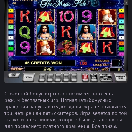
Сюжетной бонус-игры слот не имеет, зато есть
режим бесплатных игр. Пятнадцать бонусных
вращений запускаются, когда на экране появляется
три, четыре или пять скаттеров. Игра ведется по той
ставке и в тех линиях, которые были установлены
для последнего платного вращения. Все призы,