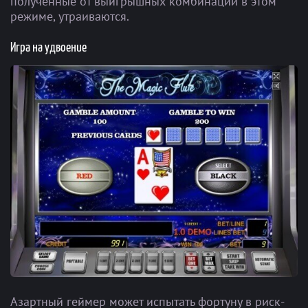
полученные от выигрышных комбинаций в этом
режиме, утраиваются.
Игра на удвоение
Азартный геймер может испытать фортуну в риск-