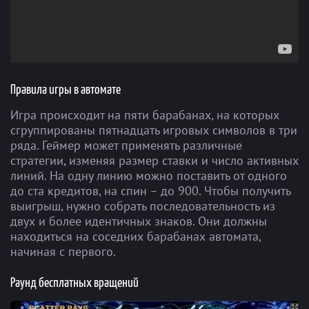
Правила игры в автомате
Игра происходит на пяти барабанах, на которых
сгруппированы пятнадцать игровых символов в три
ряда. Геймер может применять различные
стратегии, изменяя размер ставки и число активных
линий. На одну линию можно поставить от одного
до ста кредитов, на спин – до 900. Чтобы получить
выигрыш, нужно собрать последовательность из
двух и более идентичных знаков. Они должны
находиться на соседних барабанах автомата,
начиная с первого.
Раунд бесплатных вращений