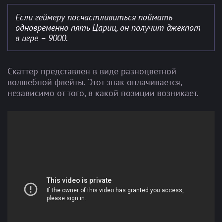
Если геймеру посчастливиться поймать
одновременно пять Цариц, он получит джекпот
в игре – 9000.
Скаттер представлен в виде разноцветной
волшебной флейты. Этот знак оплачивается,
независимо от того, в какой позиции возникает.