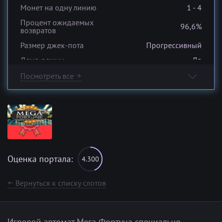
Монет на одну линию
1 - 4
Процент ожидаемых
96,6%
возвратов
Размер джек-пота
Прогрессивный
Демо режим
Да
Автоматическая игра
Да
Посмотреть все
arrow_forward
Бесплатные вращения
Да
Дикий символ Wild
Да
Разброс символ Scatter
Да
Мультипликатор
Да
Игра на удвоение
Нет
Оценка портала:
4.300
Джек-пот
Да
Вернуться к списку слотов
keyboard_backspace
Игровой автомат Мега Фортуна специально