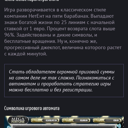
Игра разворачивается в классическом стиле
компании НетЕнт на пяти барабанах. Выпадают
знаки богатой жизни по 25 линиям с начальной
ставкой от 1 евро. Процент возврата слота выше
96%. Задействованы и дикие символы, и
бесплатные вращения. Ну и, конечно же,
прогрессивный джекпот, величина которого растет
с каждой минутой.
Стать обладателем огромной призовой суммы
на самом деле не так сложно. Познакомиться с
автоматом и проработать стратегию игры
можно бесплатно и без регистрации.
Символика игрового автомата