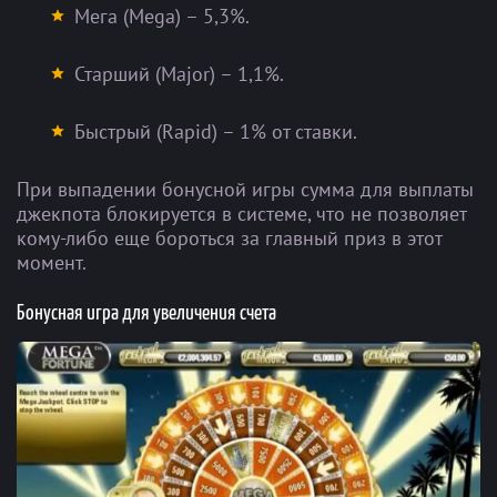
Мега (Mega) – 5,3%.
Старший (Major) – 1,1%.
Быстрый (Rapid) – 1% от ставки.
При выпадении бонусной игры сумма для выплаты
джекпота блокируется в системе, что не позволяет
кому-либо еще бороться за главный приз в этот
момент.
Бонусная игра для увеличения счета