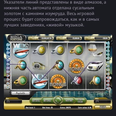
Указатели линий представлены в виде алмазов, а
нижняя часть автомата отделана сусальным
золотом с камнями изумруда. Весь игровой
процесс будет сопровождаться, как и в самых
лучших заведениях, «живой» музыкой.