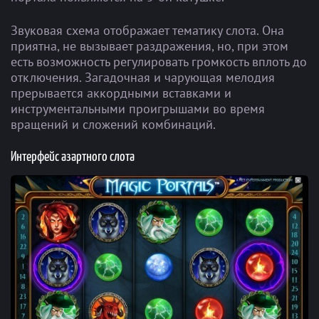
Звуковая схема отображает тематику слота. Она
приятна, не вызывает раздражения, но, при этом
есть возможность регулировать громкость вплоть до
отключения. Загадочная и чарующая мелодия
прерывается аккордными вставками и
инструментальными проигрышами во время
вращений и сложений комбинаций.
Интерфейс азартного слота