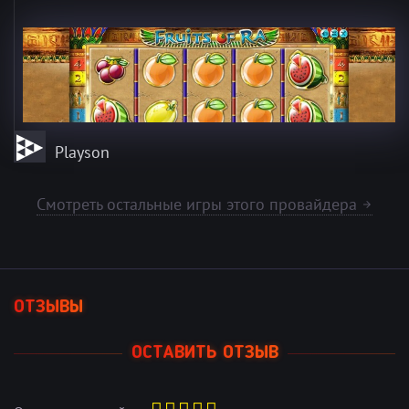
Playson
Смотреть остальные игры этого провайдера
arrow_forward
ОТЗЫВЫ
ОСТАВИТЬ ОТЗЫВ