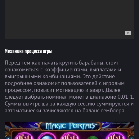
Механика процесса игры
Перед тем как начать крутить барабаны, стоит
ознакомиться с коэффициентами, выплатами и
выигрышными комбинациями. Это действие
подробнее ознакомит пользователей с игровым
процессом, повысит мотивацию и азарт. Далее
следует выбрать номинал монет в диапазоне 0,01-1.
Суммы выигрыша за каждую сессию суммируются и
автоматически зачисляются на баланс гемблера.