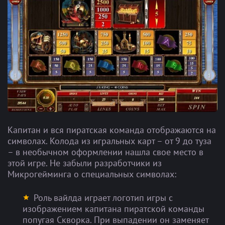
Капитан и вся пиратская команда отображаются на
символах. Колода из игральных карт – от 9 до туза
– в необычном оформлении нашла свое место в
этой игре. Не забыли разработчики из
Микрогейминга о специальных символах:
Роль вайлда играет логотип игры с
изображением капитана пиратской команды
попугая Скворка. При выпадении он заменяет