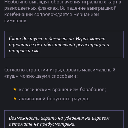
Необычно выглядят обозначения игральных карт в
разноцветных флажках. Выпадение выигрышной
комбинации сопровождается мерцанием
символов.
Слот доступен в демоверсии. Игрок может
оценить ее без обязательной регистрации и
отправки смс.
Согласно стратегии игры, сорвать максимальный
«куш» можно двумя способами:
классическим вращением барабанов;
активацией бонусного раунда.
Возможность играть на удвоения на игровом
автомате не предусмотрена.