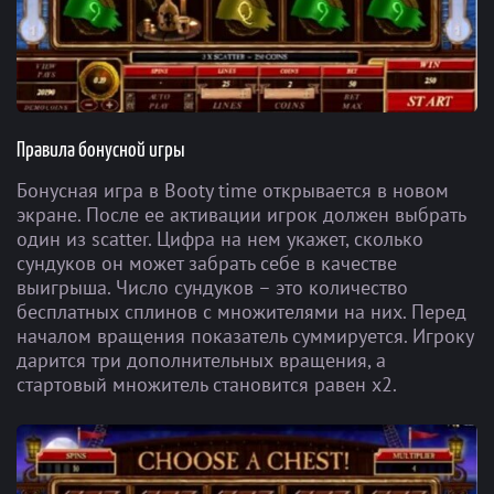
Правила бонусной игры
Бонусная игра в Вooty time открывается в новом
экране. После ее активации игрок должен выбрать
один из scatter. Цифра на нем укажет, сколько
сундуков он может забрать себе в качестве
выигрыша. Число сундуков – это количество
бесплатных сплинов с множителями на них. Перед
началом вращения показатель суммируется. Игроку
дарится три дополнительных вращения, а
стартовый множитель становится равен х2.