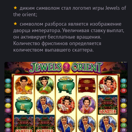
диким символом стал логотип игры Jewels of
the orient;
символом разброса является изображение
дворца императора. Увеличивая ставку выплат,
он активирует бесплатные вращения.
Количество фриспинов определяется
количеством выпавшего скаттера.