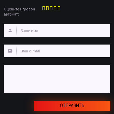
Оцените игровой
автомат:
person
email