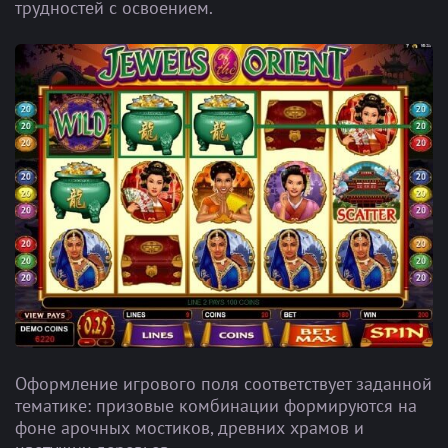
трудностей с освоением.
Оформление игрового поля соответствует заданной
тематике: призовые комбинации формируются на
фоне арочных мостиков, древних храмов и