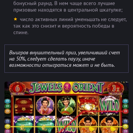
бонусный раунд. В нем чаще всего лучшие
призовые находятся в центральной шкатулке;
число активных линий уменьшать не следует,
так как это снизит и вероятность победы в
спине.
Выиграв внушительный приз, увеличивший счет
на 50%, следует сделать паузу, иначе
возможности отыграться может и не быть.