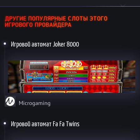
ДРУГИЕ ПОПУЛЯРНЫЕ СЛОТЫ ЭТОГО
ИГРОВОГО ПРОВАЙДЕРА
Игровой автомат Joker 8000
Microgaming
Игровой автомат Fa Fa Twins