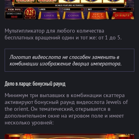
Мультипликатор для любого количества
бесплатных вращений один и тот же: от 1 до 5.
Логотип видеослота не способен заменить в
комбинации изображение дворца императора.
Дело в ларце: бонусный раунд
Минимум три выпавших в комбинации скаттера
активируют бонусный раунд видеослота Jewels of
the orient. Он тематический, открывается в
дополнительном окне на игровом поле и имеет
несколько уровней: