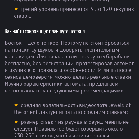
третий уровень принесет от 5 до 120 текущих
ставок.
Как найти сокровища: план путешествия
Восток – дело тонкое. Поэтому не стоит бросаться
на поиски сундуков и доверять пленительным
красавицам. Для начала стоит покрутить барабаны
бесплатно, без регистрации, протестировав автомат
и изучив его правила и особенности. И лишь после
сеанса демоверсии можно делать реальные ставки.
Изучив характеристики автомата, предлагаем
воспользоваться следующими рекомендациями:
средняя волатильность видеослота Jewels of
the orient диктует играть по средним ставкам;
размер ставки из раунда в раунд менять не
следует. Правильнее будет совершить около
230-250 спинов, чтобы активировался