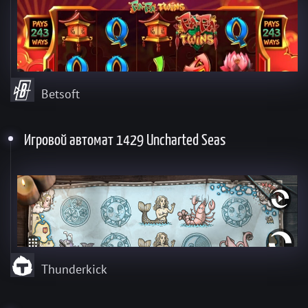
Betsoft
Игровой автомат 1429 Uncharted Seas
Thunderkick