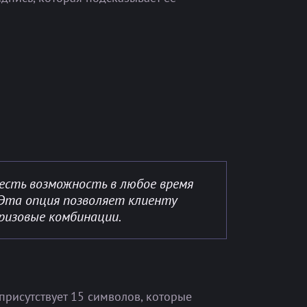
 есть возможность в любое время
 Эта опция позволяет клиенту
ризовые комбинации.
присутствует 15 символов, которые