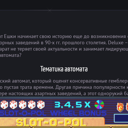
омат Ешки начинает свою историю еще до возникновения 
рных заведений в 90-х гг. прошлого столетия. Deluxe 
арат не теряет своей актуальности и занимает лидирую
автомата?
Тематика автомата
еский автомат, который оценят консервативные гемблер
о пустая трата времени. Другая причина популярности 
ре настоящих азартных заведений, а этот однорукий б