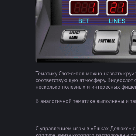
Тематику Слот-о-пол можно назвать круи
соответствующую атмосферу. Видеослот о
несколько полезных и интересных фишек,
В аналогичной тематике выполнены и таки
С управлением игры в «Ешках Делюкс» с
корпусе, внизу которого расположены ос