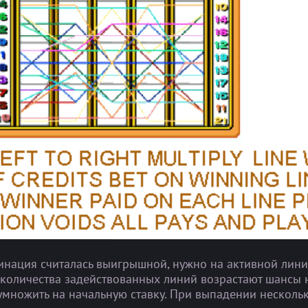
мбинация считалась выигрышной, нужно на активной лин
 количества задействованных линий возрастают шансы 
множить на начальную ставку. При выпадении нескольк