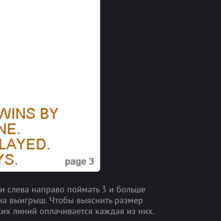
ии слева направо поймать 3 и больше
на выигрыш. Чтобы выяснить размер
их линий оплачивается каждая из них.