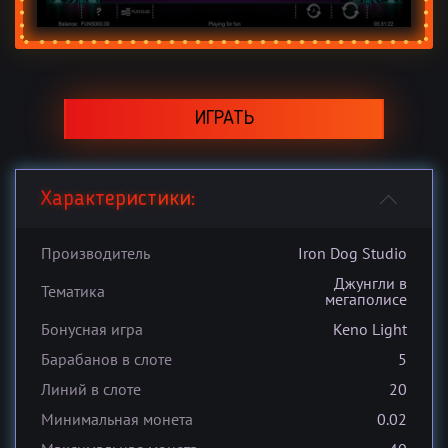
ИГРАТЬ
Характеристики:
Производитель
Iron Dog Studio
Джунгли в
Тематика
мегаполисе
Бонусная игра
Keno Light
Барабанов в слоте
5
Линий в слоте
20
Минимальная монета
0.02