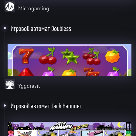
Microgaming
Игровой автомат Doubless
Yggdrasil
Игровой автомат Jack Hammer