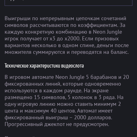
Выигрыши по непрерывным цепочкам сочетаний
символов рассчитываются по коэффициентам. За
каждую конкретную комбинацию в Neon Jungle
игрок получает от х3 до х2000. Если призовых
вариантов несколько в одном спине, деньги после
множителя суммируются и переводятся на баланс.
Технические характеристики видеослота
В игровом автомате Neon Jungle 5 барабанов и 20
фиксированных линий, которые одновременно
используются в каждом раунде. На экране
размещено 15 символов, 5 колонок в 3 ряда. На
одну игровую линию можно ставить минимум 2
цента и максимум 40 центов. Автомат имеет
фиксированный выигрыш – 2000 долларов.
Прогрессивный джекпот не предусмотрен.