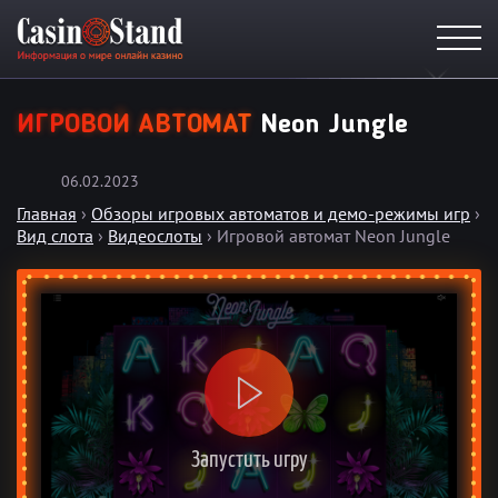
ИГРОВОЙ АВТОМАТ
Neon Jungle
06.02.2023
Главная
›
Обзоры игровых автоматов и демо-режимы игр
›
Вид слота
›
Видеослоты
›
Игровой автомат Neon Jungle
Запустить игру