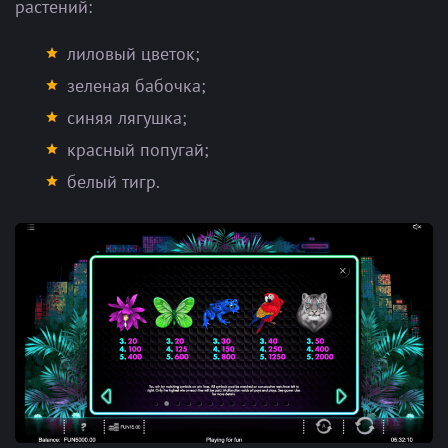
растений:
лиловый цветок;
зеленая бабочка;
синяя лягушка;
красный попугай;
белый тигр.