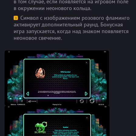
в том случае, если появляется на игровом поле
в окружении неонового кольца.
Символ с изображением розового фламинго
активирует дополнительный раунд. Бонусная
игра запускается, когда над знаком появляется
неоновое свечение.