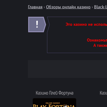
Главная
›
Обзоры онлайн казино
›
Black-
Это казино не испол
Ознакомьт
А такж
Казино Плей Фортуна
Каз