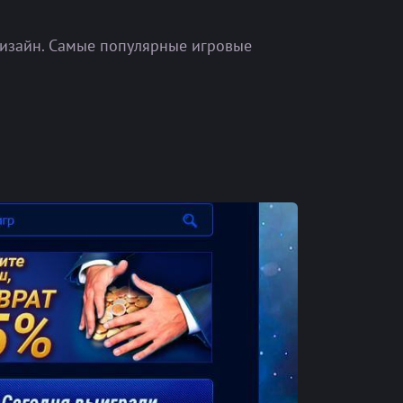
дизайн. Самые популярные игровые