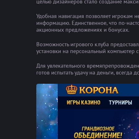
целью дизайнеров стало создание максим
Удобная навигация позволяет игрокам не
информацию. Единственное, что по-наст
акционных предложениях и бонусах.
Возможность игрового клуба предоставл
установки на персональный компьютер 
Для увлекательного времяпрепровождения
готов испытать удачу на деньги, всегда