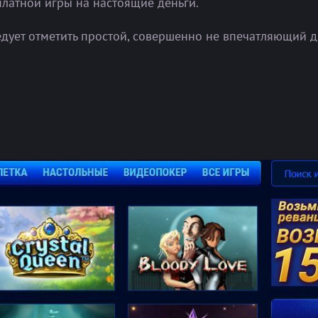
платной игры на настоящие деньги.
дует отметить простой, совершенно не впечатляющий 