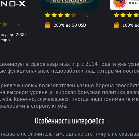
8
8
200% до 50 USD
100% до
онус до 2000
евро
ионирует в сфере азартных игр с 2014 года, и уже усп
ые функциональные недоработки, над которыми постоя
ривлечь новых пользователей казино Корона способств
на высоком уровне, а широкая бонусная политика явля
клуба. Конечно, случающееся иногда недопонимание м
жалобами в сторону клуба.
Особенности интерфейса
азвать исключительным, однако это ничуть не сказыва