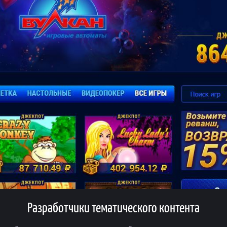
Разработчики тематического контента