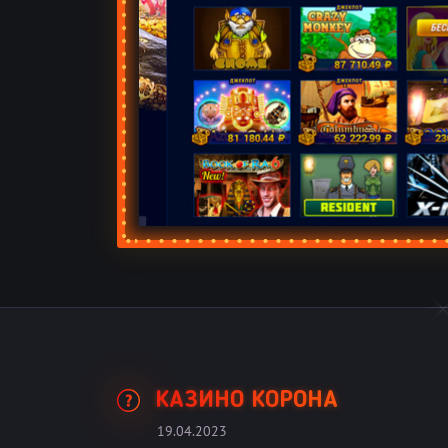
КАЗИНО КОРОНА
19.04.2023