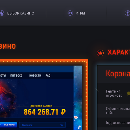
ВЫБОР КАЗИНО
ИГРЫ
ЗИНО
ХАРАК
Корон
Рейтинг
игроков:
Официальны
сайт
Год основан