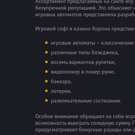
Ассортимент предлагаемых на сайте игр
безупречной репутацией. Это объясняет
игровых автоматов представлена разрабо
Игровой софт в казино Корона представ
игровые автоматы – классические
различные типы блэкджека,
восемь вариантов рулетки,
видеопокер в покер-руме,
баккара,
лотереи,
развлекательные состязания.
Особое внимание обращают на себя игро
возможность выиграть солидную сумму. 
предусматривают бонусные раунды или до