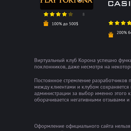
8
100% до 500$
200% б
Виртуальный клуб Корона успешно функц
поклонников, даже несмотря на некотор
Постоянное стремление разработчиков п
между клиентами и клубом сохраняется 
администрации за выбор именно этого 
оборачивается негативными отзывами и 
Оформление официального сайта нельзя н