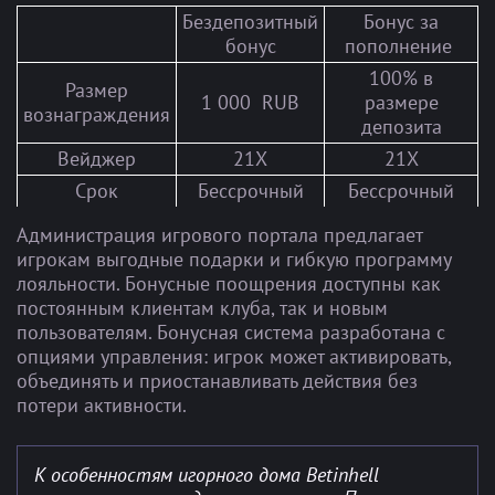
Бездепозитный
Бонус за
бонус
пополнение
100% в
Размер
1 000 RUB
размере
вознаграждения
депозита
Вейджер
21Х
21Х
Срок
Бессрочный
Бессрочный
Администрация игрового портала предлагает
игрокам выгодные подарки и гибкую программу
лояльности. Бонусные поощрения доступны как
постоянным клиентам клуба, так и новым
пользователям. Бонусная система разработана с
опциями управления: игрок может активировать,
объединять и приостанавливать действия без
потери активности.
К особенностям игорного дома Вetinhell