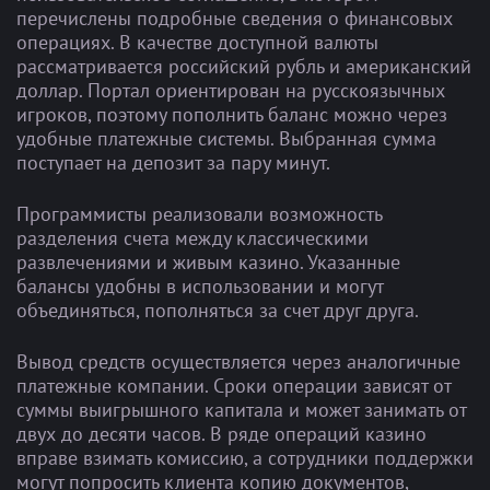
перечислены подробные сведения о финансовых
операциях. В качестве доступной валюты
рассматривается российский рубль и американский
доллар. Портал ориентирован на русскоязычных
игроков, поэтому пополнить баланс можно через
удобные платежные системы. Выбранная сумма
поступает на депозит за пару минут.
Программисты реализовали возможность
разделения счета между классическими
развлечениями и живым казино. Указанные
балансы удобны в использовании и могут
объединяться, пополняться за счет друг друга.
Вывод средств осуществляется через аналогичные
платежные компании. Сроки операции зависят от
суммы выигрышного капитала и может занимать от
двух до десяти часов. В ряде операций казино
вправе взимать комиссию, а сотрудники поддержки
могут попросить клиента копию документов,