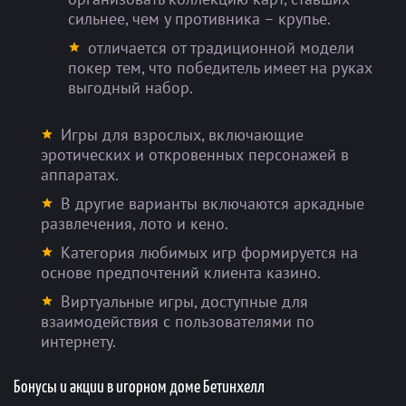
сильнее, чем у противника – крупье.
отличается от традиционной модели
покер тем, что победитель имеет на руках
выгодный набор.
Игры для взрослых, включающие
эротических и откровенных персонажей в
аппаратах.
В другие варианты включаются аркадные
развлечения, лото и кено.
Категория любимых игр формируется на
основе предпочтений клиента казино.
Виртуальные игры, доступные для
взаимодействия с пользователями по
интернету.
Бонусы и акции в игорном доме Бетинхелл