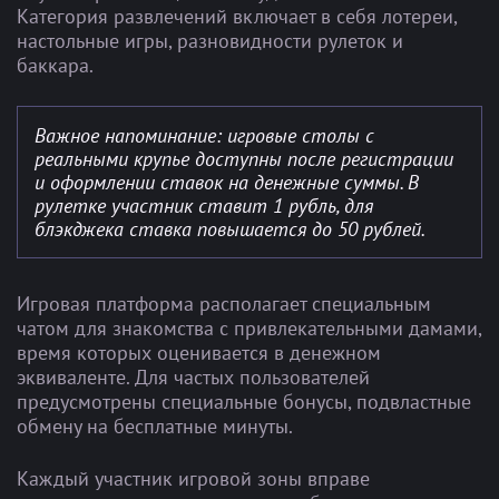
Категория развлечений включает в себя лотереи,
настольные игры, разновидности рулеток и
баккара.
Важное напоминание: игровые столы с
реальными крупье доступны после регистрации
и оформлении ставок на денежные суммы. В
рулетке участник ставит 1 рубль, для
блэкджека ставка повышается до 50 рублей.
Игровая платформа располагает специальным
чатом для знакомства с привлекательными дамами,
время которых оценивается в денежном
эквиваленте. Для частых пользователей
предусмотрены специальные бонусы, подвластные
обмену на бесплатные минуты.
Каждый участник игровой зоны вправе