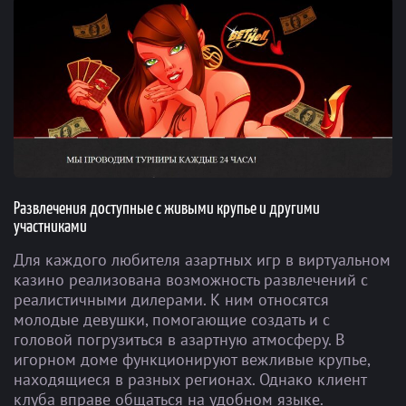
Развлечения доступные с живыми крупье и другими
участниками
Для каждого любителя азартных игр в виртуальном
казино реализована возможность развлечений с
реалистичными дилерами. К ним относятся
молодые девушки, помогающие создать и с
головой погрузиться в азартную атмосферу. В
игорном доме функционируют вежливые крупье,
находящиеся в разных регионах. Однако клиент
клуба вправе общаться на удобном языке.