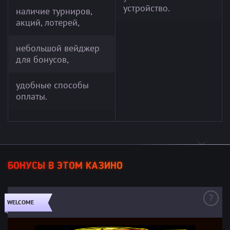
устройство.
наличие турниров,
акций, лотерей,
небольшой вейджер
для бонусов,
удобные способы
оплаты.
БОНУСЫ В ЭТОМ КАЗИНО
WELCOME
1000 рублей – приветственный бонус в казино
Бетинхелл