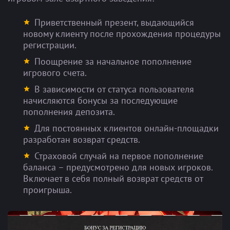
Приветственный презент, выдающийся
новому клиенту после прохождения процедуры
регистрации.
Поощрение за начальное пополнение
игрового счета.
В зависимости от статуса пользователя
начисляются бонусы за последующие
пополнения депозита.
Для постоянных клиентов онлайн-площадки
разработан возврат средств.
Страховой случай на первое пополнение
баланса – предусмотрено для новых игроков.
Включает в себя полный возврат средств от
проигрыша.