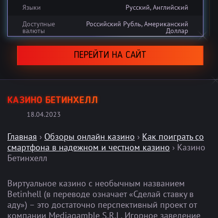
Языки
Русский, Английский
Доступные
Российский Рубль, Американский
валюты
Доллар
Способы игры
Скачиваемая версия, мобильная
версия, живые дилеры
ПЕРЕЙТИ НА САЙТ
Количество игр
150
Производители
Mediagamble S.R.L
софта
КАЗИНО БЕТИНХЕЛЛ
Верификация
Не требуется
18.04.2023
счета
Минимальная
1 рубль
Главная
›
Обзоры онлайн казино
›
Как поиграть со
сумма
смартфона в надежном и честном казино
›
Казино
пополнения
Бетинхелл
Минимальная
1 рубль
сумма выплат
Виртуальное казино с необычным названием
Скорость выплат
Электронные кошельки: 0-1 час
Вetinhell (в переводе означает «Сделай ставку в
Банковские карты: вывод не
производится Банковский
аду») – это достаточно перспективный проект от
перевод: вывод не производится
компании Mediagamble S.R.L. Игорное заведение