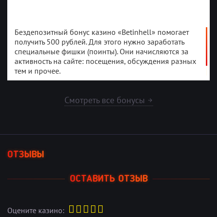
21х
Вейджер(Wager)
Нет
Код-бонуса
Нет
Эксклюзивный бонус
Бездепозитный бонус казино «Вetinhell» помогает
1 рубль
Минимальный депозит
получить 500 рублей. Для этого нужно заработать
Возможность вывести
специальные фишки (поинты). Они начисляются за
Да
бонус
активность на сайте: посещения, обсуждения разных
Мальта, Молдова, США,
тем и прочее.
Запрещенные страны
Франция
ПОЛУЧИТЬ
Смотреть все бонусы
arrow_forward
ОТЗЫВЫ
ОСТАВИТЬ ОТЗЫВ
Оцените казино: