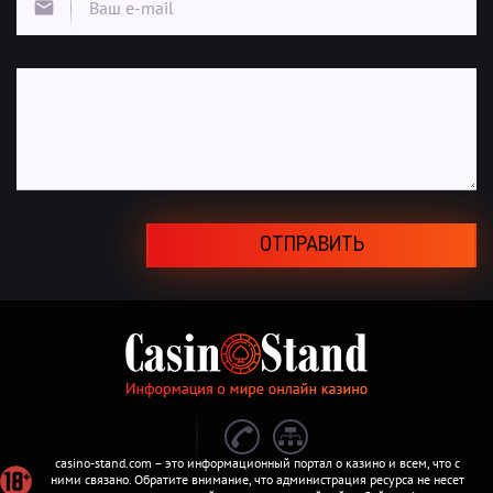
email
casino-stand.com – это информационный портал о казино и всем, что с
ними связано. Обратите внимание, что администрация ресурса не несет