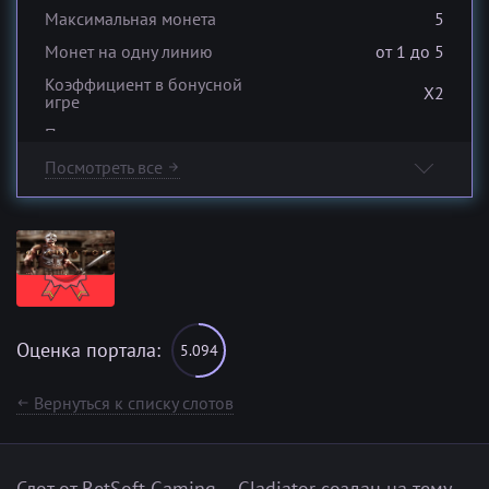
Максимальная монета
5
Монет на одну линию
от 1 до 5
Коэффициент в бонусной
Х2
игре
Процент ожидаемых
92,67%
возвратов (RTP)
Посмотреть все
arrow_forward
Размер джек-пота
3775
Демо-режим
Да
Автоматическая игра
Нет
Бесплатные вращения
Нет
Дикий символ (Wild)
Да
Оценка портала:
Разброс символ (Scatter)
Да
5.094
Мультипликатор
Да
Вернуться к списку слотов
keyboard_backspace
Игра на удвоение
Нет
Джек-пот
Нет
Слот от BetSoft Gaming – Gladiator создан на тему