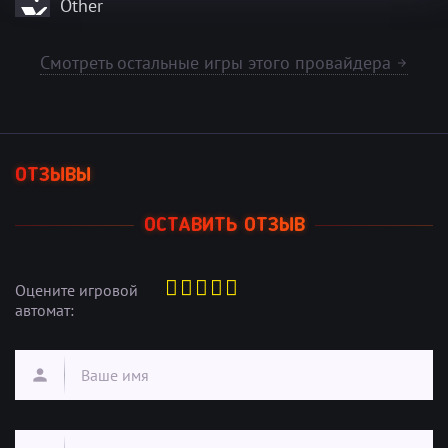
Other
Смотреть остальные игры этого провайдера
arrow_forward
ОТЗЫВЫ
ОСТАВИТЬ ОТЗЫВ
Оцените игровой
автомат:
person