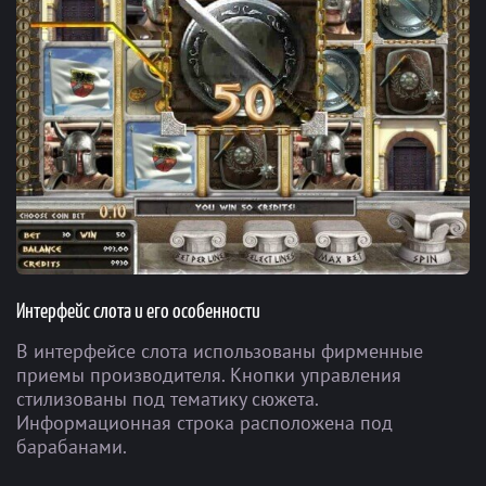
Интерфейс слота и его особенности
В интерфейсе слота использованы фирменные
приемы производителя. Кнопки управления
стилизованы под тематику сюжета.
Информационная строка расположена под
барабанами.