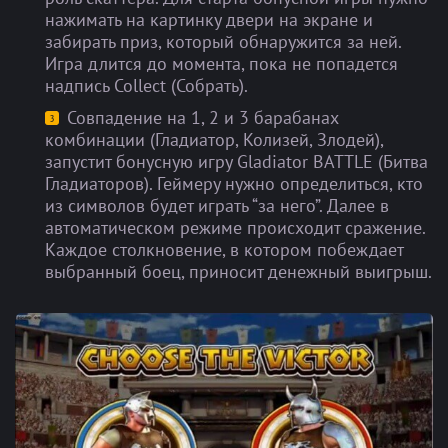
нажимать на картинку двери на экране и
забирать приз, который обнаружится за ней.
Игра длится до момента, пока не попадется
надпись Collect (Собрать).
Совпадение на 1, 2 и 3 барабанах
комбинации (Гладиатор, Колизей, Злодей),
запустит бонусную игру Gladiator BATTLE (Битва
Гладиаторов). Геймеру нужно определиться, кто
из символов будет играть “за него”. Далее в
автоматическом режиме происходит сражение.
Каждое столкновение, в котором побеждает
выбранный боец, приносит денежный выигрыш.