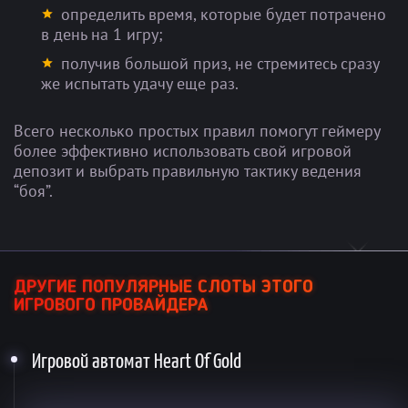
определить время, которые будет потрачено
в день на 1 игру;
получив большой приз, не стремитесь сразу
же испытать удачу еще раз.
Всего несколько простых правил помогут геймеру
более эффективно использовать свой игровой
депозит и выбрать правильную тактику ведения
“боя”.
ДРУГИЕ ПОПУЛЯРНЫЕ СЛОТЫ ЭТОГО
ИГРОВОГО ПРОВАЙДЕРА
Игровой автомат Heart Of Gold