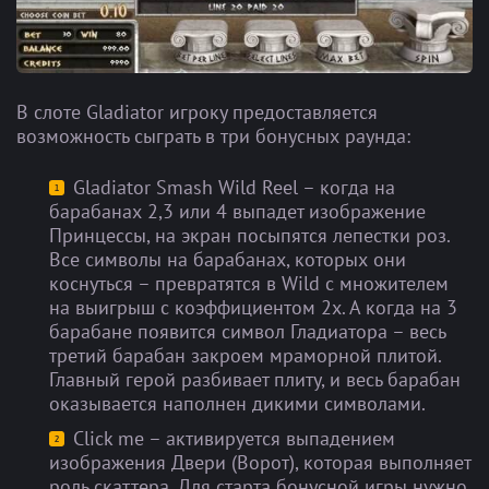
В слоте Gladiator игроку предоставляется
возможность сыграть в три бонусных раунда:
Gladiator Smash Wild Reel – когда на
барабанах 2,3 или 4 выпадет изображение
Принцессы, на экран посыпятся лепестки роз.
Все символы на барабанах, которых они
коснуться – превратятся в Wild с множителем
на выигрыш с коэффициентом 2х. А когда на 3
барабане появится символ Гладиатора – весь
третий барабан закроем мраморной плитой.
Главный герой разбивает плиту, и весь барабан
оказывается наполнен дикими символами.
Click me – активируется выпадением
изображения Двери (Ворот), которая выполняет
роль скаттера. Для старта бонусной игры нужно