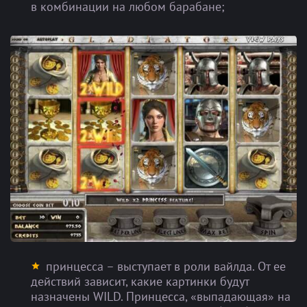
в комбинации на любом барабане;
принцесса – выступает в роли вайлда. От ее
действий зависит, какие картинки будут
назначены WILD. Принцесса, «выпадающая» на