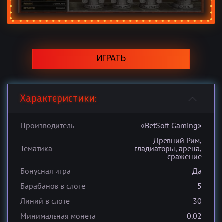
ИГРАТЬ
Характеристики:
Производитель
«BetSoft Gaming»
Древний Рим,
Тематика
гладиаторы, арена,
сражение
Бонусная игра
Да
Барабанов в слоте
5
Линий в слоте
30
Минимальная монета
0.02