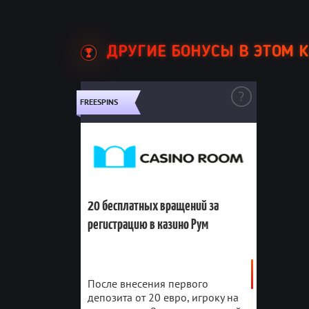
ДРУГИЕ БОНУСЫ В ЭТОМ 
FREESPINS
20 бесплатных вращений за
регистрацию в казино Рум
Casino Room
Казино
Действителе
Активен до отмены
н до
Фриспины
Тип бонуса
Размер
20
20 бесплатных вращений за
бонуса
Вейджер
регистрацию в казино Рум
45X
(Wager)
Нет
Код-бонуса
Эксклюзивн
Да
ый бонус
После внесения первого
Минимальны
Нет
депозита от 20 евро, игроку на
й депозит