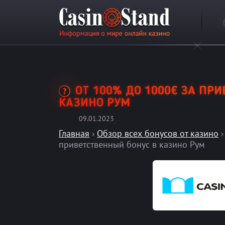
ОТ 100% ДО 1000€ ЗА ПР
КАЗИНО РУМ
09.01.2023
Главная
›
Обзор всех бонусов от казино
приветственный бонус в казино Рум