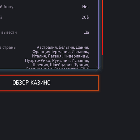
й бонус
Нет
й
20$
 вывести
Да
 страны
Австралия, Бельгия, Дания,
Франция Германия, Израиль,
Италия, Латвия, Нидерланды,
Пуэрто-Рико, Румыния, Испания,
Швеция, Швейцария, Турция,
Соединенное Королевство, США
ОБЗОР КАЗИНО