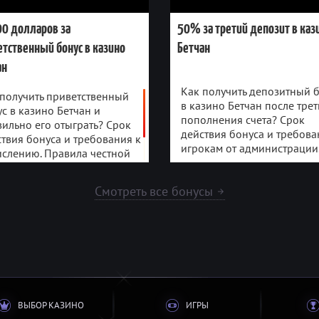
тивен до отмены
Депозитный
Тип б
н до
Р
Приветственный
Тип бонуса
До 100$
00 долларов за
50% за третий депозит в каз
б
Размер
До 100$
Вейдж
етственный бонус в казино
Бетчан
бонуса
40X для депозита
Дополнитель
ан
30 фриспинов
MOSCOW
Код-б
ный бонус
Экскл
Как получить депозитный 
X для депозита и
Вейджер(Wa
Нет
 получить приветственный
ый 
Х для фриспинов
ger)
в казино Бетчан после трет
с в казино Бетчан и
Миним
BERLIN
Код-бонуса
пополнения счета? Срок
20$
ильно его отыграть? Срок
й де
Эксклюзивн
действия бонуса и требова
ПОЛУЧИТЬ
ПОЛУЧИТЬ
твия бонуса и требования к
Нет
Возмож
ый бонус
игрокам от администрации
ислению. Правила честной
Да
вы
Минимальны
20$
.
й депозит
Австралия, Бельгия,
Возможность
Смотреть все бонусы
Дания, Франция
arrow_forward
Да
вывести
Германия, Израиль,
бонус
Италия, Латвия,
стралия, Бельгия,
Нидерланды,
Запре
Дания, Франция
Пуэрто-Рико,
е с
рмания, Израиль,
Румыния, Испания,
Италия, Латвия,
Швеция, Швейцария,
Нидерланды,
Запрещенны
Турция, Соединенное
Пуэрто-Рико,
е страны
Королевство, США
умыния, Испания,
ВЫБОР КАЗИНО
ИГРЫ
ция, Швейцария,