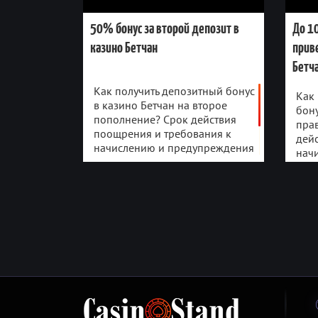
Ак
Депозитный
Тип бонуса
Размер
До 100$/€
50% бонус за второй депозит в
До 1
бонуса
Вейджер(Wa
казино Бетчан
прив
40X
ger)
Бетч
OSLO
Код-бонуса
Эксклюзивн
Как получить депозитный бонус
40
Нет
Как
ый бонус
50
в казино Бетчан на второе
бону
Минимальны
пополнение? Срок действия
20$
прав
й депозит
поощрения и требования к
ПОЛУЧИТЬ
дейс
Возможность
начислению и предупреждения
нач
Да
вывести
администрации.
бонус
игры
Австралия, Бельгия,
Дания, Франция
Германия, Израиль,
Италия, Латвия,
Ав
Нидерланды,
Запрещенны
Пуэрто-Рико,
е страны
Ге
Румыния, Испания,
Швеция, Швейцария,
Турция, Соединенное
Королевство, США
Р
Шве