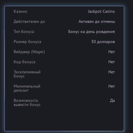
Казино
Jackpot Casino
Действителен до
Активен до отмены
Тип бонуса
Бонус на день рождения
Размер бонуса
30 долларов
Вейджер (Wager)
Нет
Код-бонуса
Нет
Эксклюзивный
Нет
бонус
Минимальный
Нет
депозит
Возможность
Да
вывести бонус