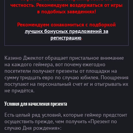
честность. Рекомендуем воздержаться от игры
в подобных заведениях!
Рекомендуем ознакомиться с подборкой
лучших бонусных предложений за
регистрацию
.
Казино Джекпот обращает пристальное внимание
на каждого геймера, вот почему ежегодно
посетители получают презенты от площадки на
сумму тридцать евро по случаю юбилея. Поощрения
поступают на персональный счет иг и отыгрывать их
не придётся.
Условия для начисления презента
Есть целый ряд условий, которые геймер предстоит
осуществить прежде, чем получить «Презент по
случаю Дня рождения»: