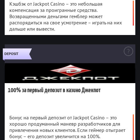
Кэшбэк от Jackpot Casino – это небольшая
Италия, Пуэрто-Рико, Испания,
Запрещенные страны
компенсация за проигранные средства.
Швеция, Швейцария,
Возвращенными деньгами гемблер может
Великобритания, США
распорядиться на свое усмотрение – играть на них
дальше или вывести.
ПОЛУЧИТЬ
DEPOSIT
100% за первый депозит в казино Джекпот
Jackpot Casino
Казино
Активен до отмены
Действителен до
За первый депозит
Тип бонуса
100%, до 6000 рублей
Размер бонуса
40x
Вейджер (Wager)
100% за первый депозит в казино Джекпот
Нет
Код-бонуса
Нет
Эксклюзивный бонус
10 RUB
Минимальный депозит
Да
Возможность вывести бонус
Бонус на первый депозит от Jackpot Casino – это
Австралия, Бельгия, Германия,
хорошо продуманный маневр разработчиков для
Италия, Пуэрто-Рико, Испания,
Запрещенные страны
привлечения новых клиентов. Если геймер отыграет
Швеция, Швейцария,
бонус – его депозит увеличится на 100%.
Великобритания, США