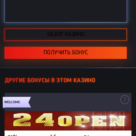
ОБЗОР КАЗИНО
ПОЛУЧИТЬ БОНУС
ДРУГИЕ БОНУСЫ В ЭТОМ КАЗИНО
WELCOME
50% приветственный бонус в казино 24опен
24open casino
Казино
Активен до отмены
Действителен до
Приветственный
Тип бонуса
50%
Размер бонуса
5X
Вейджер (Wager)